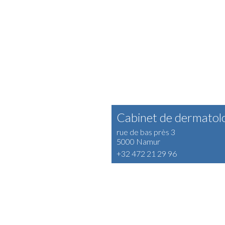
Cabinet de dermatol
rue de bas près 3
5000 Namur
+32 472 21 29 96